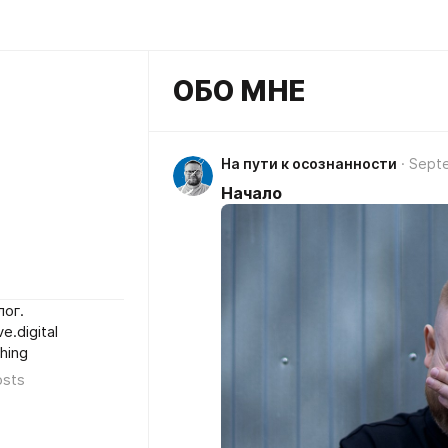
ОБО МНЕ
На пути к осознанности
Septe
Начало
лог.
.digital
hing
osts