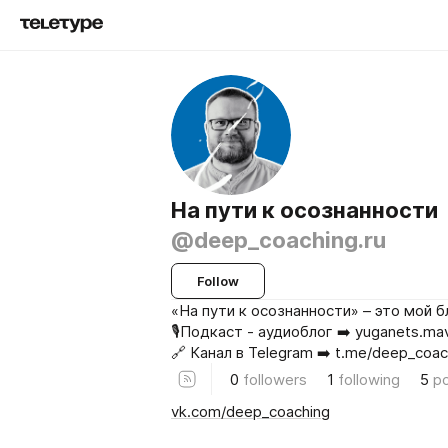
На пути к осознанности
@deep_coaching.ru
Follow
«На пути к осознанности» – это мой б
🎙Подкаст - аудиоблог ➡️ yuganets.mave
🔗 Канал в Telegram ➡️ t.me/deep_coac
0
followers
1
following
5
p
vk.com/deep_coaching