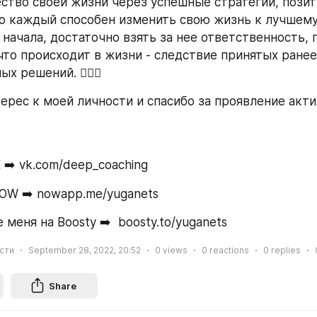
ство своей жизни через успешные стратегии, позит
то каждый способен изменить свою жизнь к лучшему. 
 начала, достаточно взять за нее ответственность, п
 что происходит в жизни - следствие принятых ранее,
х решений. 💁🏻‍♂️
ерес к моей личности и спасибо за проявление акти
 ➡️ vk.com/deep_coaching
NOW ➡️ nowapp.me/yuganets
меня на Boosty ➡️  boosty.to/yuganets
ости
September 28, 2022, 20:52
0
views
0
reactions
0
replies
Share