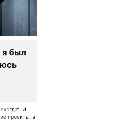
я был 
юсь 
когда”.. И 
ие проекты, а 