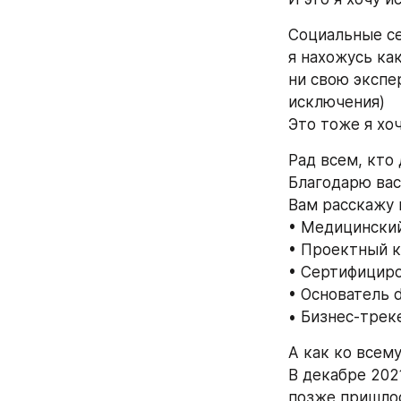
Социальные се
я нахожусь как
ни свою экспе
исключения)
Это тоже я хо
Рад всем, кто 
Благодарю вас
Вам расскажу 
• Медицинский
• Проектный к
• Сертифициро
• Основатель d
• Бизнес-треке
А как ко всем
В декабре 2021
позже пришлось