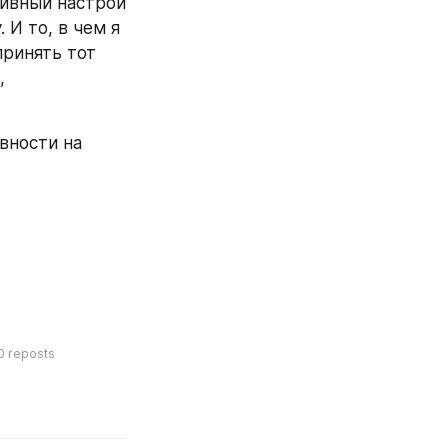
ивный настрой 
И то, в чем я 
ринять тот 
 
вности на 
0
reposts