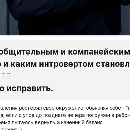
общительным и компанейским 
 и каким интровертом становл
‍♂️
то исправить.
вления растерял свое окружение, объясняя себе - “не
да, если с утра до позднего вечера погружен в рабоч
ремя пытаюсь вернуть жизненный баланс..
справить)