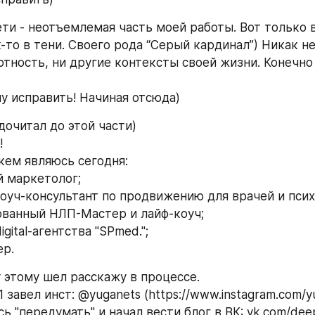
ти - неотъемлемая часть моей работы. Вот только в
-то в тени. Своего рода “Серый кардинал”) Никак н
ртность, ни другие контексты своей жизни. Конечно 
чу исправить! Начиная отсюда)
дочитал до этой части)
!
кем являюсь сегодня:
 маркетолог;
оуч-консультант по продвижению для врачей и псих
ванный НЛП-Мастер и лайф-коуч;
igital-агентства "SPmed.";
р.  
у этому шел расскажу в процессе.
 завел инст: @yuganets (https://www.instagram.com/yug
 "передумать" и начал вести блог в ВК: vk.com/deep