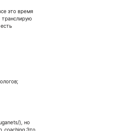
се это время 
е транслирую 
есть 
ологов;
anets/), но 
_coaching Это 