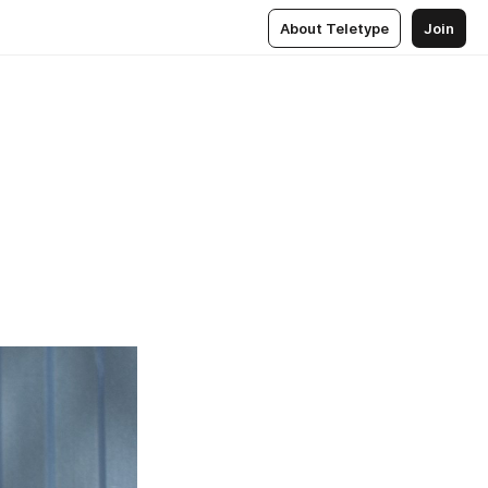
About Teletype
Join