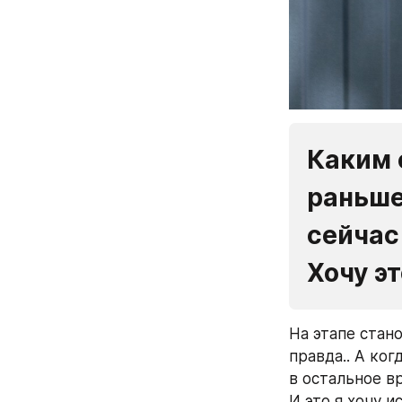
Каким 
раньше
сейчас 
Хочу э
На этапе стано
правда.. А ког
в остальное в
И это я хочу и